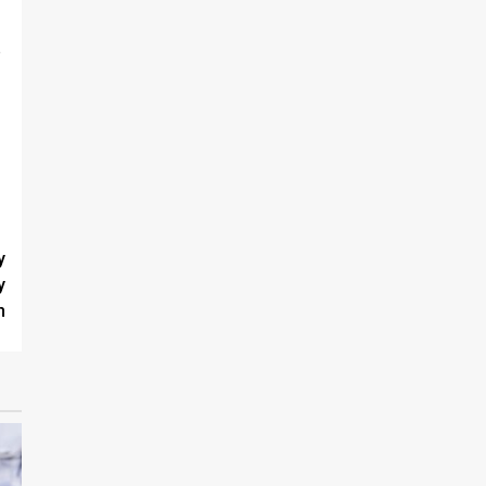
e
y
y
h