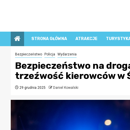
Przejdź
do
treści
STRONA GŁÓWNA
ATRAKCJE
TURYSTYK
Bezpieczeństwo
Policja
Wydarzenia
Bezpieczeństwo na drogac
trzeźwość kierowców w 
29 grudnia 2025
Daniel Kowalski