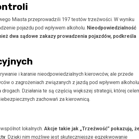
ntroli
owego Miasta przeprowadzili 197 testów trzeźwości. W wyniku
owadzenie pojazdu pod wpływem alkoholu.
Nieodpowiedzialność
wnież dwa sądowe zakazy prowadzenia pojazdów, podkreśla
cyjnych
krywanie i karanie nieodpowiedzialnych kierowców, ale przede
wców o zagrożeniach związanych z jazdą pod wpływem alkoholu
ogach. Działania te są częścią większej strategii, której cele
niebezpiecznych zachowań za kierownicą.
i wspólnot lokalnych.
Akcje takie jak „Trzeźwość” pokazują, ż
kty
. Dzięki nim możliwe jest skuteczniejsze egzekwowanie