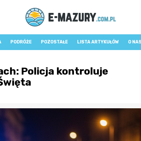
A
PODRÓŻE
POZOSTAŁE
LISTA ARTYKUŁÓW
O NA
h: Policja kontroluje
Święta