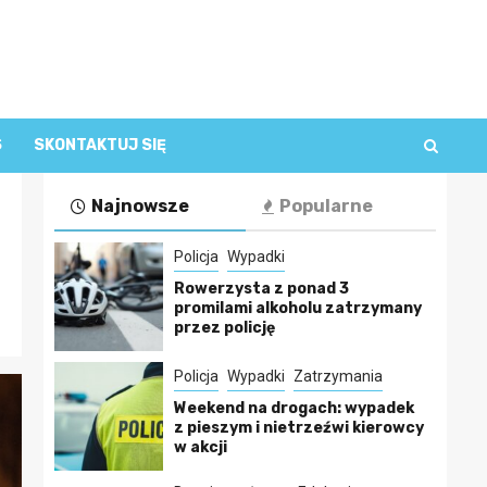
S
SKONTAKTUJ SIĘ
Najnowsze
Popularne
Policja
Wypadki
Rowerzysta z ponad 3
promilami alkoholu zatrzymany
przez policję
Policja
Wypadki
Zatrzymania
Weekend na drogach: wypadek
z pieszym i nietrzeźwi kierowcy
w akcji