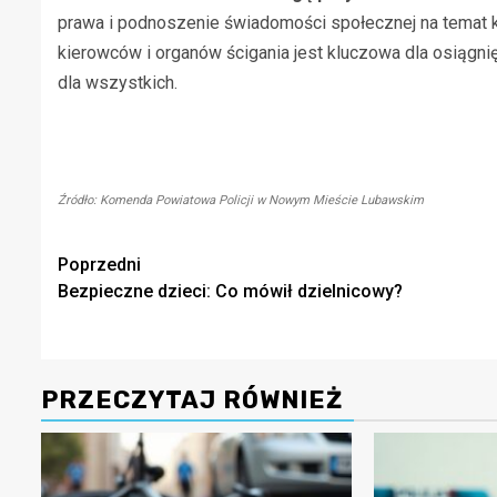
prawa i podnoszenie świadomości społecznej na temat 
kierowców i organów ścigania jest kluczowa dla osiągn
dla wszystkich.
Źródło: Komenda Powiatowa Policji w Nowym Mieście Lubawskim
Zobacz
Poprzedni
Bezpieczne dzieci: Co mówił dzielnicowy?
wpisy
PRZECZYTAJ RÓWNIEŻ