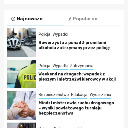
Najnowsze
Popularne
Policja
Wypadki
Rowerzysta z ponad 3 promilami
alkoholu zatrzymany przez policję
Policja
Wypadki
Zatrzymania
Weekend na drogach: wypadek z
pieszym i nietrzeźwi kierowcy w akcji
Bezpieczeństwo
Edukacja
Wydarzenia
Młodzi mistrzowie ruchu drogowego
– wyniki powiatowego turnieju
bezpieczeństwa