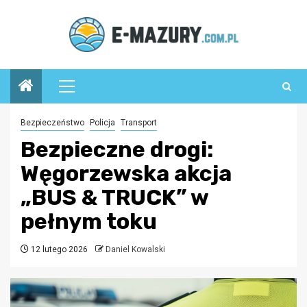
Przejdź
do
treści
Menu
główne
Bezpieczeństwo
Policja
Transport
Bezpieczne drogi:
Węgorzewska akcja
„BUS & TRUCK” w
pełnym toku
12 lutego 2026
Daniel Kowalski