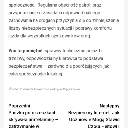
społeczności. Regularna obecność patroli oraz
przypominanie o zasadach odpowiedzialnego
zachowania na drogach przyczynia się do zmniejszenia
liczby niebezpiecznych sytuacji i poprawy komfortu
jazdy dla wszystkich użytkowników dróg.
Warto pamiętać:
sprawny technicznie pojazd i
trzeźwy, odpowiedzialny kierowca to podstawa
bezpieczeństwa – zarówno dla podróżujących, jak i
całej społeczności lokalnej.
Źródło: Komenda Powiatowa Policji w Węgorzewie
Zobacz
Poprzedni
Następny
Puszka po orzeszkach
Bezpieczny Internet: Jak
wpisy
skrywała amfetaminę –
Uczniowie Mogą Stawić
zatrzymanie w
Czoła Hejtowi i