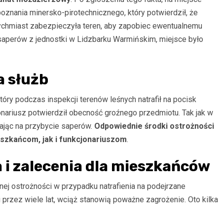
poznania minersko-pirotechnicznego, który potwierdził, że
tychmiast zabezpieczyła teren, aby zapobiec ewentualnemu
saperów z jednostki w Lidzbarku Warmińskim, miejsce było
a służb
tóry podczas inspekcji terenów leśnych natrafił na pocisk
onariusz potwierdził obecność groźnego przedmiotu. Tak jak w
kając na przybycie saperów.
Odpowiednie środki ostrożności
szkańcom, jak i funkcjonariuszom
.
i zalecenia dla mieszkańców
ej ostrożności w przypadku natrafienia na podejrzane
rzez wiele lat, wciąż stanowią poważne zagrożenie. Oto kilka