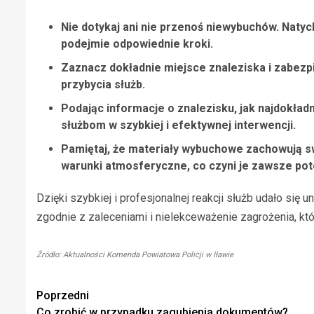
Nie dotykaj ani nie przenoś niewybuchów. Natych
podejmie odpowiednie kroki.
Zaznacz dokładnie miejsce znaleziska i zabezpie
przybycia służb.
Podając informacje o znalezisku, jak najdokładn
służbom w szybkiej i efektywnej interwencji.
Pamiętaj, że materiały wybuchowe zachowują s
warunki atmosferyczne, co czyni je zawsze pot
Dzięki szybkiej i profesjonalnej reakcji służb udało się u
zgodnie z zaleceniami i nielekceważenie zagrożenia, k
Źródło: Aktualności Komenda Powiatowa Policji w Iławie
Zobacz
Poprzedni
Co zrobić w przypadku zagubienia dokumentów?