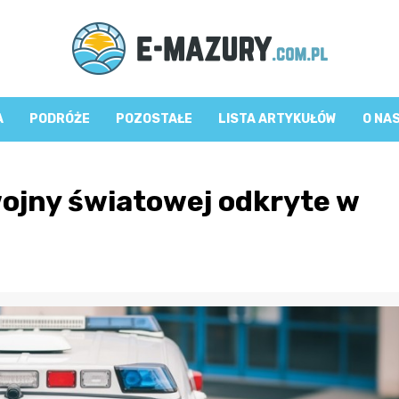
A
PODRÓŻE
POZOSTAŁE
LISTA ARTYKUŁÓW
O NA
wojny światowej odkryte w