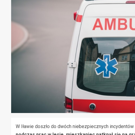
W Iławie doszło do dwóch niebezpiecznych incydentów
podczas prac w lesie, mieszkaniec natknął się na 