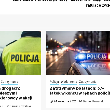
ratujące życi
Zatrzymania
Policja
Wydarzenia
Zatrzymania
 drogach:
Zatrzymany po latach: 37-
pieszym i
latek w końcu w rękach policj
kierowcy w akcji
24 kwietnia 2026
Daniel Kowalski
026
Daniel Kowalski