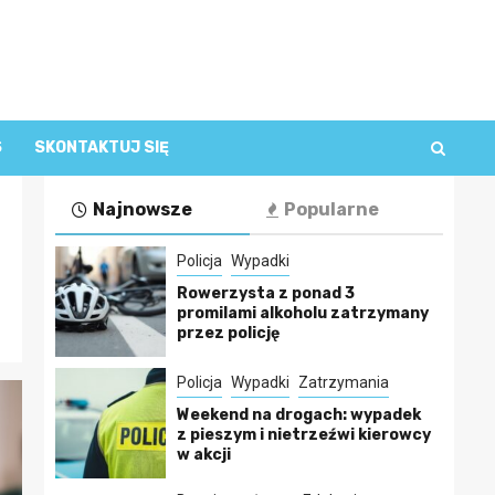
S
SKONTAKTUJ SIĘ
Najnowsze
Popularne
Policja
Wypadki
Rowerzysta z ponad 3
promilami alkoholu zatrzymany
przez policję
Policja
Wypadki
Zatrzymania
Weekend na drogach: wypadek
z pieszym i nietrzeźwi kierowcy
w akcji