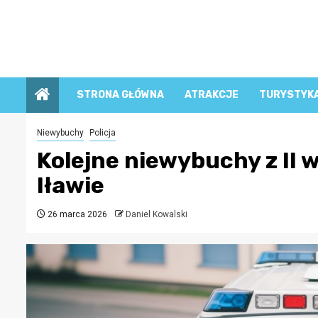
Przejdź
do
treści
STRONA GŁÓWNA
ATRAKCJE
TURYSTYK
Niewybuchy
Policja
Kolejne niewybuchy z II 
Iławie
26 marca 2026
Daniel Kowalski