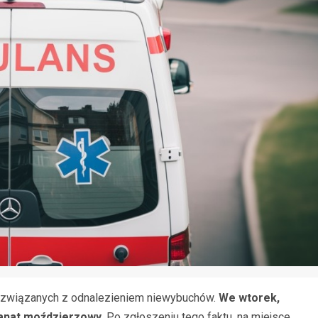
 związanych z odnalezieniem niewybuchów.
We wtorek,
granat moździerzowy
. Po zgłoszeniu tego faktu, na miejsce