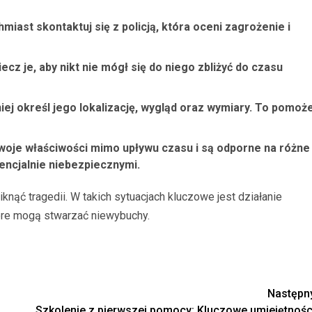
miast skontaktuj się z policją, która oceni zagrożenie i
cz je, aby nikt nie mógł się do niego zbliżyć do czasu
iej określ jego lokalizację, wygląd oraz wymiary. To pomoż
woje właściwości mimo upływu czasu i są odporne na różne
encjalnie niebezpiecznymi.
niknąć tragedii. W takich sytuacjach kluczowe jest działanie
tóre mogą stwarzać niewybuchy.
Następn
Szkolenie z pierwszej pomocy: Kluczowe umiejętnośc