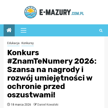
Przejdź
do
treści
Menu
główne
Edukacja
Konkursy
Konkurs
#ZnamTeNumery 2026:
Szansa na nagrody i
rozwój umiejętności w
ochronie przed
oszustwami!
18 marca 2026
Daniel Kowalski