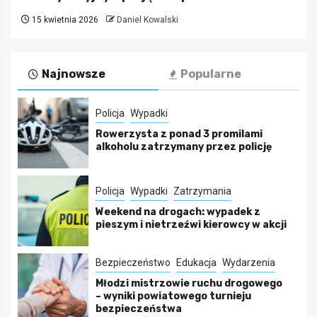
15 kwietnia 2026
Daniel Kowalski
Najnowsze
Popularne
Policja
Wypadki
Rowerzysta z ponad 3 promilami
alkoholu zatrzymany przez policję
Policja
Wypadki
Zatrzymania
Weekend na drogach: wypadek z
pieszym i nietrzeźwi kierowcy w akcji
Bezpieczeństwo
Edukacja
Wydarzenia
Młodzi mistrzowie ruchu drogowego
– wyniki powiatowego turnieju
bezpieczeństwa