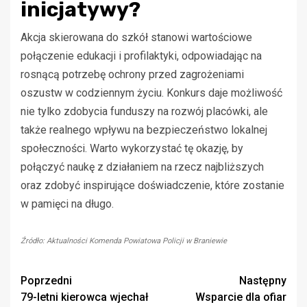
inicjatywy?
Akcja skierowana do szkół stanowi wartościowe
połączenie edukacji i profilaktyki, odpowiadając na
rosnącą potrzebę ochrony przed zagrożeniami
oszustw w codziennym życiu. Konkurs daje możliwość
nie tylko zdobycia funduszy na rozwój placówki, ale
także realnego wpływu na bezpieczeństwo lokalnej
społeczności. Warto wykorzystać tę okazję, by
połączyć naukę z działaniem na rzecz najbliższych
oraz zdobyć inspirujące doświadczenie, które zostanie
w pamięci na długo.
Źródło: Aktualności Komenda Powiatowa Policji w Braniewie
Zobacz
Poprzedni
Następny
79-letni kierowca wjechał
Wsparcie dla ofiar
wpisy