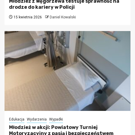
Młodzież z Węgorzewa testuje sprawność na
drodze do kariery w Policji
15 kwietnia 2026
Daniel Kowalski
Edukacja
Wydarzenia
Wypadki
Młodzież w akcji: Powiatowy Turniej
Motoryzacyjny z pasją i bezpieczeństwem