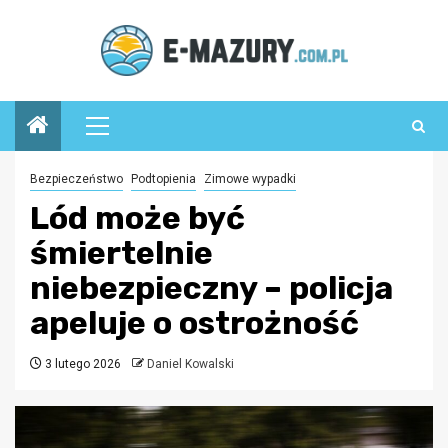
Przejdź
do
treści
Menu
główne
Bezpieczeństwo
Podtopienia
Zimowe wypadki
Lód może być
śmiertelnie
niebezpieczny – policja
apeluje o ostrożność
3 lutego 2026
Daniel Kowalski