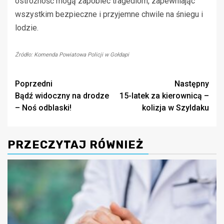
ostrożność mogą zapobiec tragediom, zapewniając
wszystkim bezpieczne i przyjemne chwile na śniegu i
lodzie.
Źródło: Komenda Powiatowa Policji w Gołdapi
Zobacz
Poprzedni
Następny
Bądź widoczny na drodze
15-latek za kierownicą –
wpisy
– Noś odblaski!
kolizja w Szyldaku
PRZECZYTAJ RÓWNIEŻ