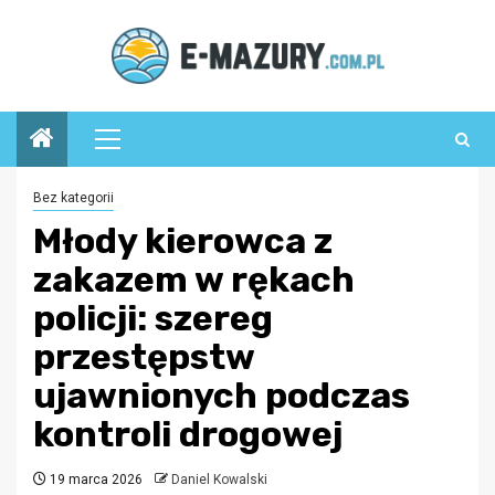
Przejdź
do
treści
Menu
główne
Bez kategorii
Młody kierowca z
zakazem w rękach
policji: szereg
przestępstw
ujawnionych podczas
kontroli drogowej
19 marca 2026
Daniel Kowalski