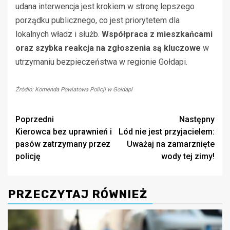
udana interwencja jest krokiem w stronę lepszego
porządku publicznego, co jest priorytetem dla
lokalnych władz i służb.
Współpraca z mieszkańcami
oraz szybka reakcja na zgłoszenia są kluczowe
w
utrzymaniu bezpieczeństwa w regionie Gołdapi.
Źródło: Komenda Powiatowa Policji w Gołdapi
Zobacz
Poprzedni
Następny
Kierowca bez uprawnień i
Lód nie jest przyjacielem:
wpisy
pasów zatrzymany przez
Uważaj na zamarznięte
policję
wody tej zimy!
PRZECZYTAJ RÓWNIEŻ