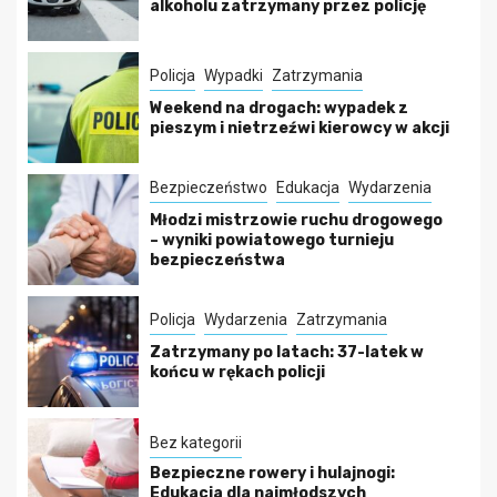
alkoholu zatrzymany przez policję
Policja
Wypadki
Zatrzymania
Weekend na drogach: wypadek z
pieszym i nietrzeźwi kierowcy w akcji
Bezpieczeństwo
Edukacja
Wydarzenia
Młodzi mistrzowie ruchu drogowego
– wyniki powiatowego turnieju
bezpieczeństwa
Policja
Wydarzenia
Zatrzymania
Zatrzymany po latach: 37-latek w
końcu w rękach policji
Bez kategorii
Bezpieczne rowery i hulajnogi:
Edukacja dla najmłodszych