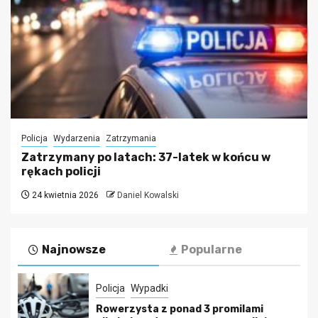
Policja
Wydarzenia
Zatrzymania
Zatrzymany po latach: 37-latek w końcu w
rękach policji
24 kwietnia 2026
Daniel Kowalski
Najnowsze
Popularne
Policja
Wypadki
Rowerzysta z ponad 3 promilami