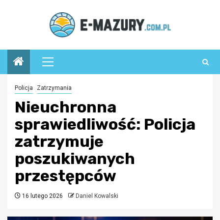
Przejdź
do
treści
Menu
główne
Policja
Zatrzymania
Nieuchronna
sprawiedliwość: Policja
zatrzymuje
poszukiwanych
przestępców
16 lutego 2026
Daniel Kowalski