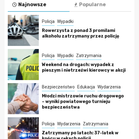
Najnowsze
Popularne
Policja
Wypadki
Rowerzysta z ponad 3 promilami
alkoholu zatrzymany przez policję
Policja
Wypadki
Zatrzymania
Weekend na drogach: wypadek z
pieszym i nietrzeźwi kierowcy w akcji
Bezpieczeństwo
Edukacja
Wydarzenia
Młodzi mistrzowie ruchu drogowego
– wyniki powiatowego turnieju
bezpieczeństwa
Policja
Wydarzenia
Zatrzymania
Zatrzymany po latach: 37-latek w
końcu w rękach policji