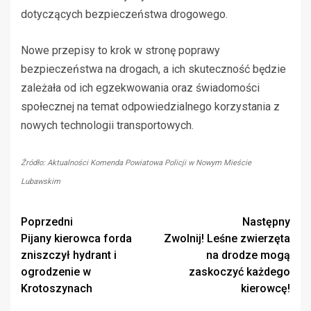
dotyczących bezpieczeństwa drogowego.
Nowe przepisy to krok w stronę poprawy
bezpieczeństwa na drogach, a ich skuteczność będzie
zależała od ich egzekwowania oraz świadomości
społecznej na temat odpowiedzialnego korzystania z
nowych technologii transportowych.
Źródło: Aktualności Komenda Powiatowa Policji w Nowym Mieście
Lubawskim
Zobacz
Poprzedni
Następny
Pijany kierowca forda
Zwolnij! Leśne zwierzęta
wpisy
zniszczył hydrant i
na drodze mogą
ogrodzenie w
zaskoczyć każdego
Krotoszynach
kierowcę!