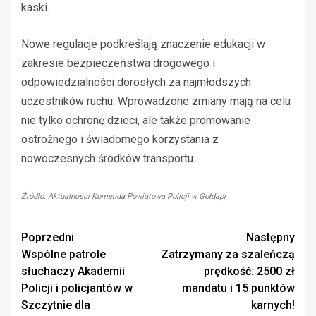
kaski.
Nowe regulacje podkreślają znaczenie edukacji w
zakresie bezpieczeństwa drogowego i
odpowiedzialności dorosłych za najmłodszych
uczestników ruchu. Wprowadzone zmiany mają na celu
nie tylko ochronę dzieci, ale także promowanie
ostrożnego i świadomego korzystania z
nowoczesnych środków transportu.
Źródło: Aktualności Komenda Powiatowa Policji w Gołdapi
Zobacz
Poprzedni
Następny
Wspólne patrole
Zatrzymany za szaleńczą
wpisy
słuchaczy Akademii
prędkość: 2500 zł
Policji i policjantów w
mandatu i 15 punktów
Szczytnie dla
karnych!