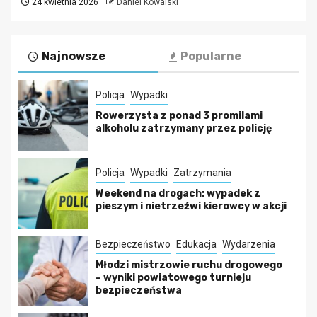
24 kwietnia 2026
Daniel Kowalski
Najnowsze
Popularne
Policja
Wypadki
Rowerzysta z ponad 3 promilami
alkoholu zatrzymany przez policję
Policja
Wypadki
Zatrzymania
Weekend na drogach: wypadek z
pieszym i nietrzeźwi kierowcy w akcji
Bezpieczeństwo
Edukacja
Wydarzenia
Młodzi mistrzowie ruchu drogowego
– wyniki powiatowego turnieju
bezpieczeństwa