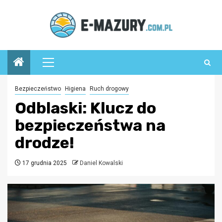
Przejdź
do
treści
Menu
główne
Bezpieczeństwo
Higiena
Ruch drogowy
Odblaski: Klucz do
bezpieczeństwa na
drodze!
17 grudnia 2025
Daniel Kowalski