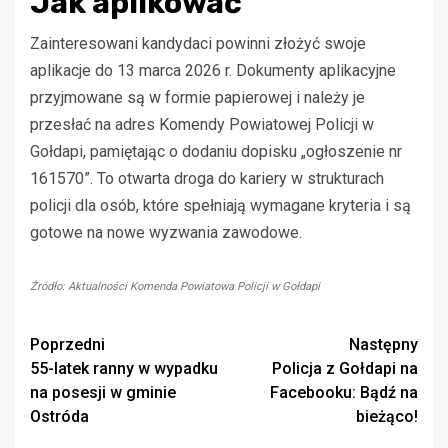
Jak aplikować
Zainteresowani kandydaci powinni złożyć swoje
aplikacje do 13 marca 2026 r. Dokumenty aplikacyjne
przyjmowane są w formie papierowej i należy je
przesłać na adres Komendy Powiatowej Policji w
Gołdapi, pamiętając o dodaniu dopisku „ogłoszenie nr
161570”. To otwarta droga do kariery w strukturach
policji dla osób, które spełniają wymagane kryteria i są
gotowe na nowe wyzwania zawodowe.
Źródło: Aktualności Komenda Powiatowa Policji w Gołdapi
Zobacz
Poprzedni
Następny
55-latek ranny w wypadku
Policja z Gołdapi na
wpisy
na posesji w gminie
Facebooku: Bądź na
Ostróda
bieżąco!