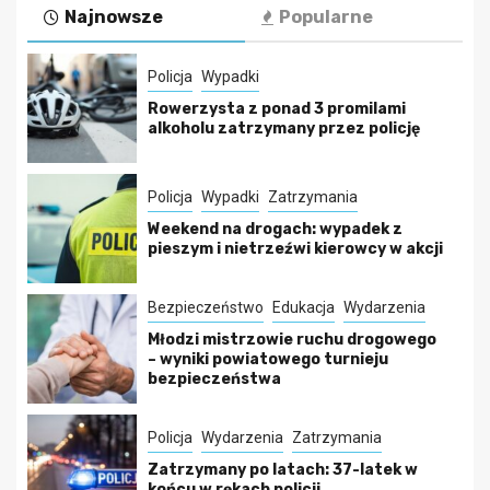
Najnowsze
Popularne
Policja
Wypadki
Rowerzysta z ponad 3 promilami
alkoholu zatrzymany przez policję
Policja
Wypadki
Zatrzymania
Weekend na drogach: wypadek z
pieszym i nietrzeźwi kierowcy w akcji
Bezpieczeństwo
Edukacja
Wydarzenia
Młodzi mistrzowie ruchu drogowego
– wyniki powiatowego turnieju
bezpieczeństwa
Policja
Wydarzenia
Zatrzymania
Zatrzymany po latach: 37-latek w
końcu w rękach policji