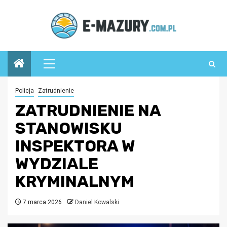
Przejdź
do
treści
Menu
główne
Policja
Zatrudnienie
ZATRUDNIENIE NA
STANOWISKU
INSPEKTORA W
WYDZIALE
KRYMINALNYM
7 marca 2026
Daniel Kowalski