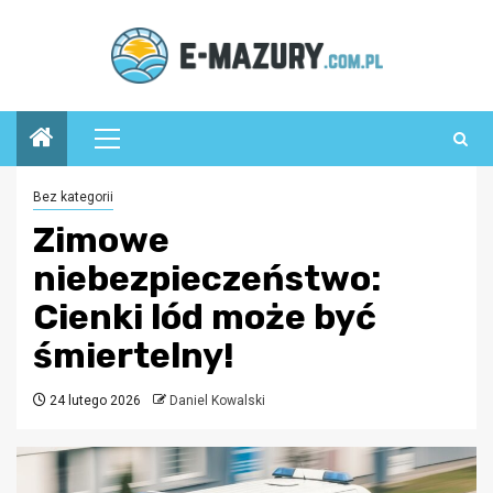
Przejdź
do
treści
Menu
główne
Bez kategorii
Zimowe
niebezpieczeństwo:
Cienki lód może być
śmiertelny!
24 lutego 2026
Daniel Kowalski