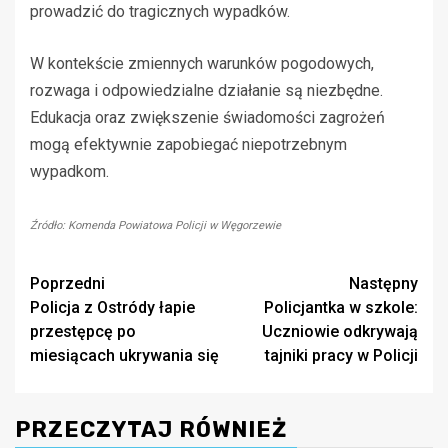
prowadzić do tragicznych wypadków.
W kontekście zmiennych warunków pogodowych,
rozwaga i odpowiedzialne działanie są niezbędne.
Edukacja oraz zwiększenie świadomości zagrożeń
mogą efektywnie zapobiegać niepotrzebnym
wypadkom.
Źródło: Komenda Powiatowa Policji w Węgorzewie
Zobacz
Poprzedni
Następny
Policja z Ostródy łapie
Policjantka w szkole:
wpisy
przestępcę po
Uczniowie odkrywają
miesiącach ukrywania się
tajniki pracy w Policji
PRZECZYTAJ RÓWNIEŻ