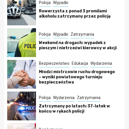
Policja
Wypadki
Rowerzysta z ponad 3 promilami
alkoholu zatrzymany przez policję
Policja
Wypadki
Zatrzymania
Weekend na drogach: wypadek z
pieszym i nietrzeźwi kierowcy w akcji
Bezpieczeństwo
Edukacja
Wydarzenia
Młodzi mistrzowie ruchu drogowego
– wyniki powiatowego turnieju
bezpieczeństwa
Policja
Wydarzenia
Zatrzymania
Zatrzymany po latach: 37-latek w
końcu w rękach policji