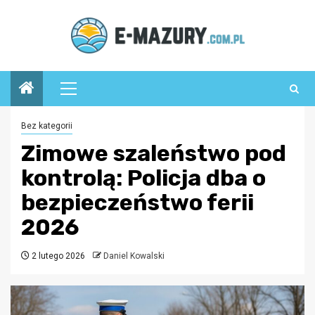
Przejdź
do
treści
Menu
główne
Bez kategorii
Zimowe szaleństwo pod
kontrolą: Policja dba o
bezpieczeństwo ferii
2026
2 lutego 2026
Daniel Kowalski