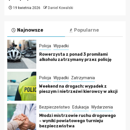
19 kwietnia 2026
Daniel Kowalski
Najnowsze
Popularne
Policja
Wypadki
Rowerzysta z ponad 3 promilami
alkoholu zatrzymany przez policję
Policja
Wypadki
Zatrzymania
Weekend na drogach: wypadek z
pieszym i nietrzeźwi kierowcy w akcji
Bezpieczeństwo
Edukacja
Wydarzenia
Młodzi mistrzowie ruchu drogowego
– wyniki powiatowego turnieju
bezpieczeństwa