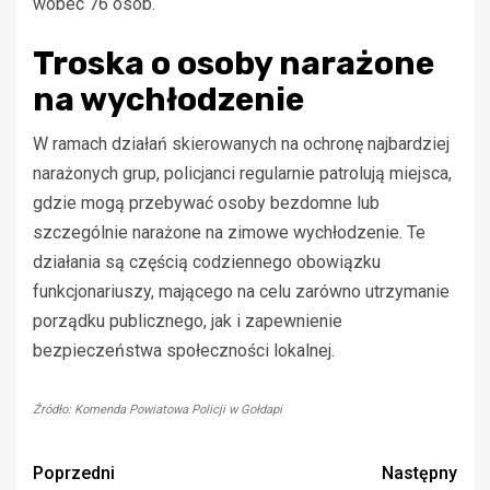
wobec 76 osób.
Troska o osoby narażone
na wychłodzenie
W ramach działań skierowanych na ochronę najbardziej
narażonych grup, policjanci regularnie patrolują miejsca,
gdzie mogą przebywać osoby bezdomne lub
szczególnie narażone na zimowe wychłodzenie. Te
działania są częścią codziennego obowiązku
funkcjonariuszy, mającego na celu zarówno utrzymanie
porządku publicznego, jak i zapewnienie
bezpieczeństwa społeczności lokalnej.
Źródło: Komenda Powiatowa Policji w Gołdapi
Zobacz
Poprzedni
Następny