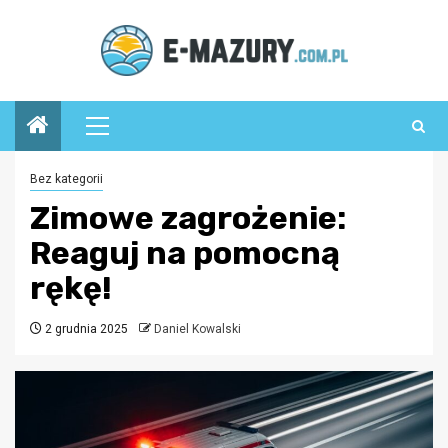
Przejdź
do
treści
Menu
główne
Bez kategorii
Zimowe zagrożenie:
Reaguj na pomocną
rękę!
2 grudnia 2025
Daniel Kowalski