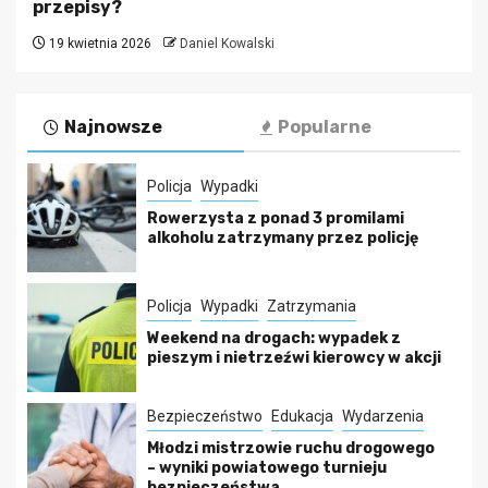
przepisy?
19 kwietnia 2026
Daniel Kowalski
Najnowsze
Popularne
Policja
Wypadki
Rowerzysta z ponad 3 promilami
alkoholu zatrzymany przez policję
Policja
Wypadki
Zatrzymania
Weekend na drogach: wypadek z
pieszym i nietrzeźwi kierowcy w akcji
Bezpieczeństwo
Edukacja
Wydarzenia
Młodzi mistrzowie ruchu drogowego
– wyniki powiatowego turnieju
bezpieczeństwa