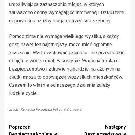
umożliwiająca zaznaczenie miejsc, w których
zauważono osoby wymagające interwencji. Dzięki temu
odpowiednie służby mogą dotrzeć tam szybciej.
Pomoc zimą nie wymaga wielkiego wysiłku, a każdy
gest, nawet ten najmniejszy, może mieć ogromne
znaczenie. Warto zachować czujność i nie przechodzić
obojętnie wobec osób w kryzysie. Wspólna troska o
bezpieczeństwo i zdrowie najbardziej narażonych na
skutki mrozu to obowiązek wszystkich mieszkańców.
Czasem to właśnie od naszego działania zależy
ludzkie życie.
Źródło: Komenda Powiatowa Policji w Braniewie
Zobacz
Poprzedni
Następny
Bezpieczne kobiety w
Bezpieczeństwo w