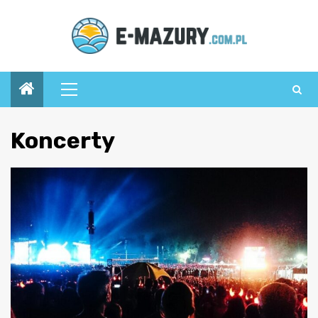
Przejdź
do
treści
Menu
główne
Koncerty