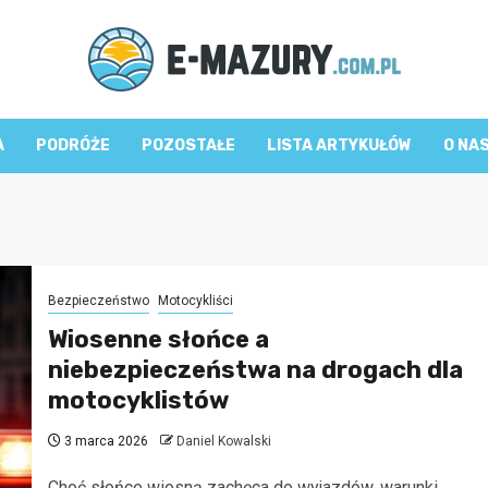
A
PODRÓŻE
POZOSTAŁE
LISTA ARTYKUŁÓW
O NA
Bezpieczeństwo
Motocykliści
Wiosenne słońce a
niebezpieczeństwa na drogach dla
motocyklistów
3 marca 2026
Daniel Kowalski
Choć słońce wiosną zachęca do wyjazdów, warunki