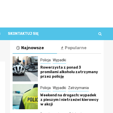
S
SKONTAKTUJ SIĘ
Najnowsze
Popularne
Policja
Wypadki
Rowerzysta z ponad 3
promilami alkoholu zatrzymany
przez policję
Policja
Wypadki
Zatrzymania
Weekend na drogach: wypadek
z pieszym i nietrzeźwi kierowcy
w akcji