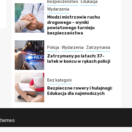
Bezpieczeństwo
Edukacja
Wydarzenia
Młodzi mistrzowie ruchu
drogowego – wyniki
powiatowego turnieju
bezpieczeństwa
Policja
Wydarzenia
Zatrzymania
Zatrzymany po latach: 37-
latek w końcu w rękach policji
Bez kategorii
Bezpieczne rowery i hulajnogi:
Edukacja dla najmłodszych
 themes