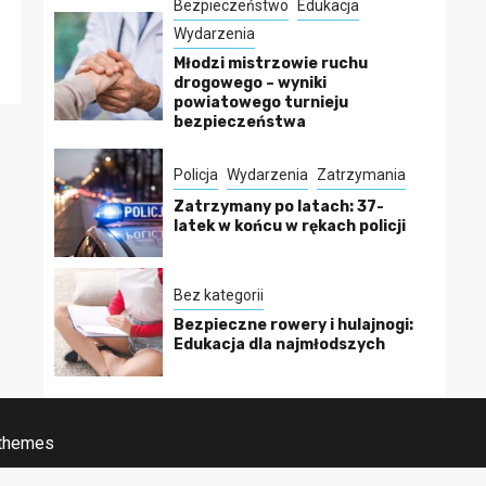
Bezpieczeństwo
Edukacja
Wydarzenia
Młodzi mistrzowie ruchu
drogowego – wyniki
powiatowego turnieju
bezpieczeństwa
Policja
Wydarzenia
Zatrzymania
Zatrzymany po latach: 37-
latek w końcu w rękach policji
Bez kategorii
Bezpieczne rowery i hulajnogi:
Edukacja dla najmłodszych
 themes