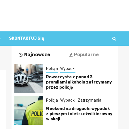
S
SKONTAKTUJ SIĘ
Najnowsze
Popularne
Policja
Wypadki
Rowerzysta z ponad 3
promilami alkoholu zatrzymany
przez policję
Policja
Wypadki
Zatrzymania
Weekend na drogach: wypadek
z pieszym i nietrzeźwi kierowcy
w akcji
ą