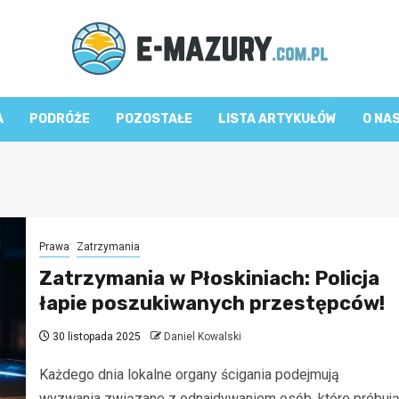
A
PODRÓŻE
POZOSTAŁE
LISTA ARTYKUŁÓW
O NA
Prawa
Zatrzymania
Zatrzymania w Płoskiniach: Policja
łapie poszukiwanych przestępców!
30 listopada 2025
Daniel Kowalski
Każdego dnia lokalne organy ścigania podejmują
wyzwania związane z odnajdywaniem osób, które próbuj