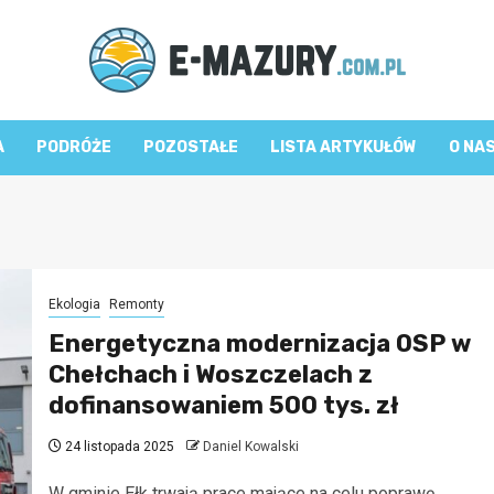
A
PODRÓŻE
POZOSTAŁE
LISTA ARTYKUŁÓW
O NA
Ekologia
Remonty
Energetyczna modernizacja OSP w
Chełchach i Woszczelach z
dofinansowaniem 500 tys. zł
24 listopada 2025
Daniel Kowalski
W gminie Ełk trwają prace mające na celu poprawę