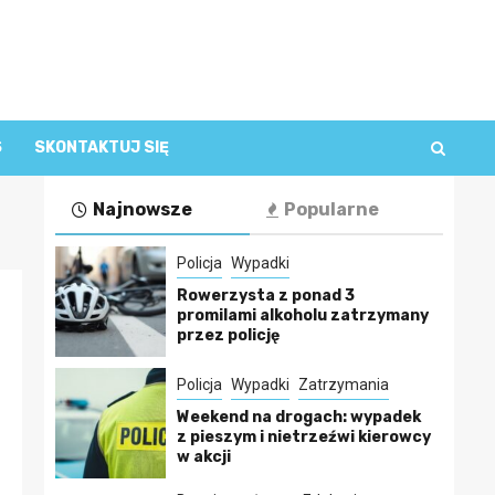
S
SKONTAKTUJ SIĘ
Najnowsze
Popularne
Policja
Wypadki
Rowerzysta z ponad 3
promilami alkoholu zatrzymany
przez policję
Policja
Wypadki
Zatrzymania
Weekend na drogach: wypadek
z pieszym i nietrzeźwi kierowcy
w akcji